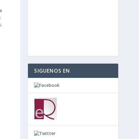
a
a
s
SIGUENOS EN