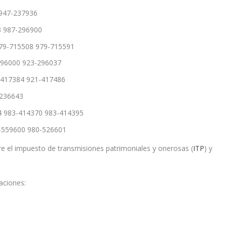
 947-237936
3 987-296900
 979-715508 979-715591
296000 923-296037
1-417384 921-417486
-236643
4 983-414370 983-414395
0-559600 980-526601
e el impuesto de transmisiones patrimoniales y onerosas (
ITP
) y
aciones: