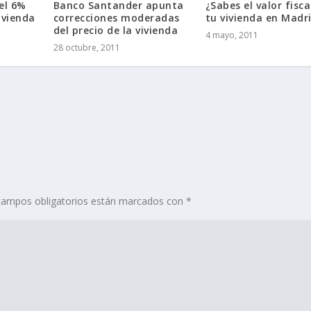
el 6%
Banco Santander apunta
¿Sabes el valor fisca
vivienda
correcciones moderadas
tu vivienda en Madr
del precio de la vivienda
4 mayo, 2011
28 octubre, 2011
ampos obligatorios están marcados con
*