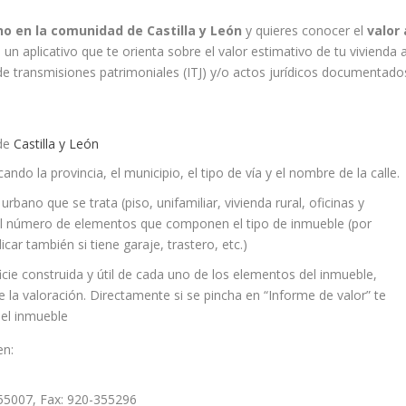
o en la comunidad de Castilla y León
y quieres conocer el
valor 
un aplicativo que te orienta sobre el valor estimativo de tu vivienda 
 de transmisiones patrimoniales (ITJ) y/o actos jurídicos documentado
:
 de
Castilla y León
ando la provincia, el municipio, el tipo de vía y el nombre de la calle.
rbano que se trata (piso, unifamiliar, vivienda rural, oficinas y
r el número de elementos que componen el tipo de inmueble (por
icar también si tiene garaje, trastero, etc.)
ficie construida y útil de cada uno de los elementos del inmueble,
e la valoración. Directamente si se pincha en “Informe de valor” te
del inmueble
en:
355007, Fax: 920-355296