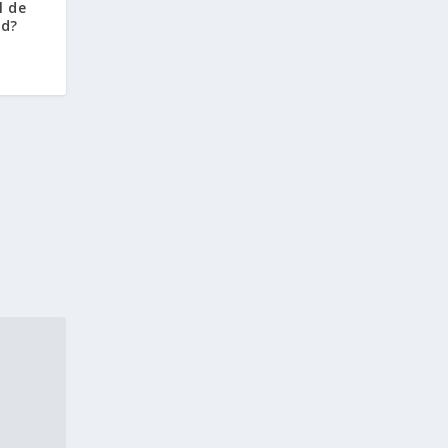
l de
id?