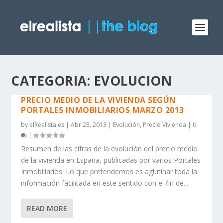
CATEGORÍA: EVOLUCIÓN
PRECIO MEDIO DE LA VIVIENDA SEGÚN
PORTALES INMOBILIARIOS MARZO 2013
by
elRealista.es
|
Abr 23, 2013
|
Evolución
,
Precio Vivienda
|
0
|
Resumen de las cifras de la evolución del precio medio
de la vivienda en España, publicadas por varios Portales
Inmobiliarios. Lo que pretendemos es aglutinar toda la
información facilitada en este sentido con el fin de...
READ MORE