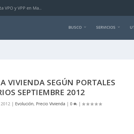
ta VPO y VPP en Ma...
BUSCO
SERVICIOS
U
LA VIVIENDA SEGÚN PORTALES
IOS SEPTIEMBRE 2012
 2012
|
Evolución
,
Precio Vivienda
|
0
|