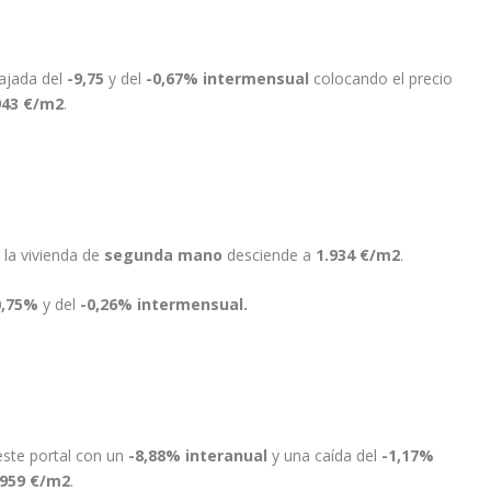
ajada del
-9,75
y del
-0,67% intermensual
colocando el precio
943 €/m2
.
 la vivienda de
segunda mano
desciende a
1.934 €/m2
.
0,75%
y del
-0,26
% intermensual.
este portal con un
-8,88% interanual
y una caída del
-1,17%
.959 €/m2
.