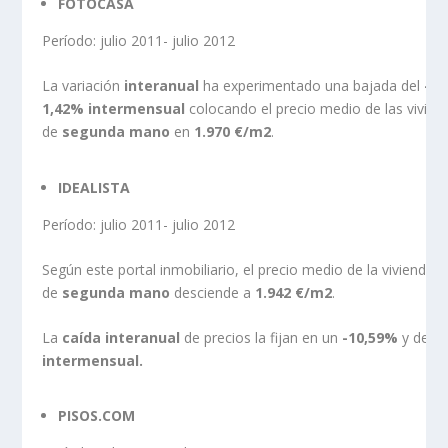
FOTOCASA
Período: julio 2011- julio 2012
La variación
interanual
ha experimentado una bajada del
-9,
1,42% intermensual
colocando el precio medio de las vivien
de
segunda mano
en
1.970 €/m2
.
IDEALISTA
Período: julio 2011- julio 2012
Según este portal inmobiliario, el precio medio de la vivienda
de
segunda mano
desciende a
1.942 €/m2
.
La
caída interanual
de precios la fijan en un
-10,59%
y del
-
intermensual.
PISOS.COM