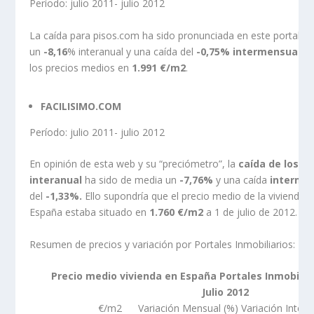
Período: julio 2011- julio 2012
La caída para pisos.com ha sido pronunciada en este portal c
un
-8,16
% interanual y una caída del
-0,75% intermensual
, 
los precios medios en
1.991 €/m2
.
FACILISIMO.COM
Período: julio 2011- julio 2012
En opinión de esta web y su “preciómetro”, la
caída de los pr
interanual
ha sido de media un
-7,76%
y una caída
interme
del
-1,33%.
Ello supondría que el precio medio de la vivienda 
España estaba situado en
1.760 €/m2
a 1 de julio de 2012.
Resumen de precios y variación por Portales Inmobiliarios:
Precio medio vivienda en España Portales Inmobilia
Julio 2012
€/m2
Variación Mensual (%)
Variación Intera