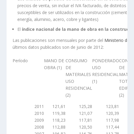
precios de venta, sin incluir el IVA facturado, de distintos ma
susceptibles de ser utilizados en la construcción (cemento,
energía, aluminio, acero, cobre y ligantes)
El
índice nacional de la mano de obra en la construcci
Las publicaciones son mensuales por parte del
Ministerio de
últimos datos publicados son de junio de 2012:
Período
MANO DE
CONSUMO
PONDERADO
CONS
OBRA (1)
DE
USO
DE
MATERIALES
RESIDENCIAL
MATER
USO
(1)
TOTAL
RESIDENCIAL
EDIFIC
(2)
(2)
2011
121,61
125,28
123,81
2010
119,38
121,07
120,39
2009
118,23
117,81
117,98
2008
112,88
120,50
117,44
2007
106,82
116,76
112,78