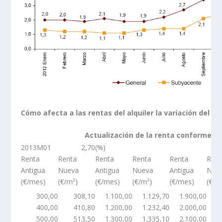
Cómo afecta a las rentas del alquiler la variación del IP
Actualización de la renta conforme al
2013M01
2,70
(%)
Renta
Renta
Renta
Renta
Renta
Rent
Antigua
Nueva
Antigua
Nueva
Antigua
Nue
(€/mes)
(€/m²)
(€/mes)
(€/m²)
(€/mes)
(€/m
300,00
308,10
1.100,00
1.129,70
1.900,00
1
400,00
410,80
1.200,00
1.232,40
2.000,00
2
500,00
513,50
1.300,00
1.335,10
2.100,00
2