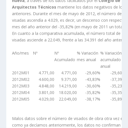
nueva
, a través de los datos facilitados por el
Colegio de
Arquitectos Técnicos
mantiene los datos negativos de los
anteriores. Durante el mes de mayo de 2012, el número de vi
visadas ascendía a 4.029, es decir, un descenso con respecto
mes del año anterior del -35,82% (en mayo de 2011 un total de
En cuanto a la comparativa acumulada, el número total de viv
visadas asciende a 22.049, frente a las 34.391 del año anterior
Año/mes
Nº
Nº
% Variación
% Variación
Acumulado
mes anual
acumulado
anual
2012M01
4.771,00
4.771,00
-29,60%
-29,60%
2012M02
4.600,00
9.371,00
-43,83%
-37,39%
2012M03
4.848,00
14.219,00
-30,60%
-35,23%
2012M04
3.801,00
18.020,00
-35,82%
-35,35%
2012M05
4.029,00
22.049,00
-38,17%
-35,89%
Malos datos sobre el número de visados de obra otra vez est
como ya decíamos anteriormente, los datos no confirman un p