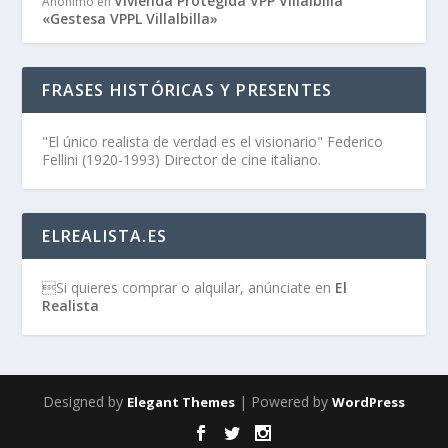
Vivienda Protegida VPP Villalbilla
Anónimo
en
«Gestesa VPPL Villalbilla»
FRASES HISTÓRICAS Y PRESENTES
"El único realista de verdad es el visionario" Federico
Fellini (1920-1993) Director de cine italiano.
ELREALISTA.ES
Si quieres comprar o alquilar, anúnciate en
El
Realista
Designed by
| Powered by
Elegant Themes
WordPress