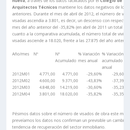
nueva
, a través de los datos facilitados por el
Colegio de
Arquitectos Técnicos
mantiene los datos negativos de los
anteriores. Durante el mes de abril de 2012, el número de vivi
visadas ascendía a 3.801, es decir, un descenso con respecto
mes del año anterior del -35,82% (en abril de 2011 un total de 
cuanto a la comparativa acumulada, el número total de vivien
visadas asciende a 18.020, frente a las 27.875 del año anterior
Año/mes
Nº
Nº
% Variación
% Variación
Acumulado
mes anual
acumulado
anual
2012M01
4.771,00
4.771,00
-29,60%
-29,60%
2012M02
4.600,00
9.371,00
-43,83%
-37,39%
2012M03
4.848,00
14.219,00
-30,60%
-35,23%
2012M04
3.801,00
18.020,00
-35,82%
-35,35%
Pésimos datos sobre el número de visados de obra este mes
preveíamos los datos nos confirman un previsible un cambio 
tendencia de recuperación del sector inmobiliario.