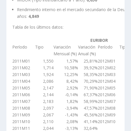
Rendimiento interno en el mercado secundario de la Deuda P
años:
4,849
Tabla de los últimos datos:
EURIBOR
Período
Tipo
Variación
Variación
Período
Tipo
Mensual (%)
Anual (%)
2011M01
1,550
1,57%
25,81%
2012M01
1
2011M02
1,714
10,58%
39,92%
2012M02
1
2011M03
1,924
12,25%
58,35%
2012M03
1
2011M04
2,086
8,42%
70,29%
2012M04
1
2011M05
2,147
2,92%
71,90%
2012M05
1
2011M06
2,144
-0,14%
67,37%
2012M06
1
2011M07
2,183
1,82%
58,99%
2012M07
1
2011M08
2,097
-3,94%
47,57%
2012M08
0
2011M09
2,067
-1,43%
45,56%
2012M09
0
2011M10
2,110
2,08%
41,14%
2012M10
0
2011M11
2,044
-3,13%
32,64%