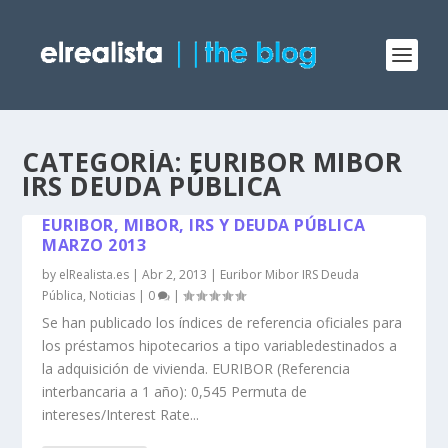
CATEGORÍA: EURIBOR MIBOR
IRS DEUDA PÚBLICA
EURIBOR, MIBOR, IRS Y DEUDA PÚBLICA
MARZO 2013
by
elRealista.es
|
Abr 2, 2013
|
Euribor Mibor IRS Deuda
Pública
,
Noticias
|
0
|
Se han publicado los índices de referencia oficiales para
los préstamos hipotecarios a tipo variabledestinados a
la adquisición de vivienda. EURIBOR (Referencia
interbancaria a 1 año): 0,545 Permuta de
intereses/Interest Rate...