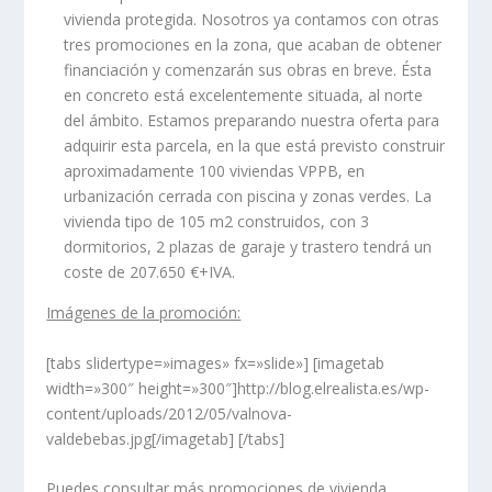
vivienda protegida. Nosotros ya contamos con otras
tres promociones en la zona, que acaban de obtener
financiación y comenzarán sus obras en breve. Ésta
en concreto está excelentemente situada, al norte
del ámbito. Estamos preparando nuestra oferta para
adquirir esta parcela, en la que está previsto construir
aproximadamente 100 viviendas VPPB, en
urbanización cerrada con piscina y zonas verdes. La
vivienda tipo de 105 m
2
construidos, con 3
dormitorios, 2 plazas de garaje y trastero tendrá un
coste de 207.650 €+IVA.
Imágenes de la promoción:
[tabs slidertype=»images» fx=»slide»] [imagetab
width=»300″ height=»300″]http://blog.elrealista.es/wp-
content/uploads/2012/05/valnova-
valdebebas.jpg[/imagetab] [/tabs]
Puedes consultar más promociones de vivienda