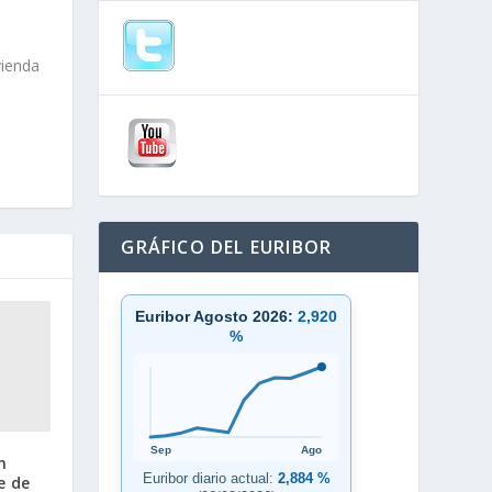
vienda
GRÁFICO DEL EURIBOR
Euribor Agosto 2026:
2,920
%
Sep
Ago
n
Euribor diario actual:
2,884 %
e de