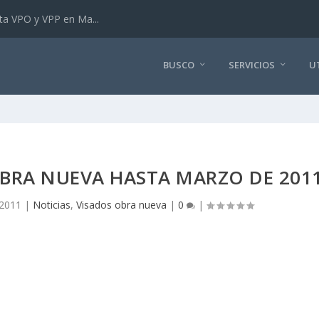
ta VPO y VPP en Ma...
BUSCO
SERVICIOS
U
OBRA NUEVA HASTA MARZO DE 201
 2011
|
Noticias
,
Visados obra nueva
|
0
|