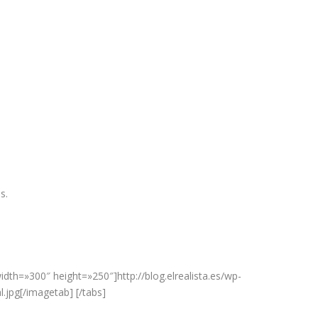
s.
idth=»300″ height=»250″]http://blog.elrealista.es/wp-
.jpg[/imagetab] [/tabs]