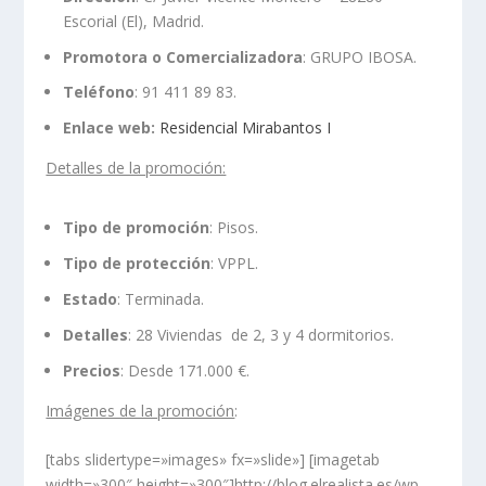
Escorial (El), Madrid.
Promotora o Comercializadora
: GRUPO IBOSA.
Teléfono
: 91 411 89 83.
Enlace web:
Residencial Mirabantos I
Detalles de la promoción:
Tipo de promoción
: Pisos.
Tipo de protección
: VPPL.
Estado
: Terminada.
Detalles
: 28 Viviendas de 2, 3 y 4 dormitorios.
Precios
: Desde 171.000 €.
Imágenes de la promoción
:
[tabs slidertype=»images» fx=»slide»] [imagetab
width=»300″ height=»300″]http://blog.elrealista.es/wp-